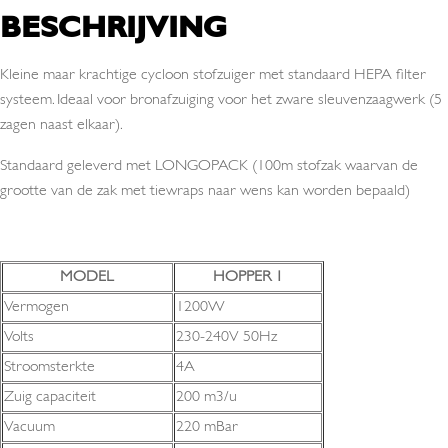
BESCHRIJVING
Kleine maar krachtige cycloon stofzuiger met standaard HEPA filter
systeem. Ideaal voor bronafzuiging voor het zware sleuvenzaagwerk (5
zagen naast elkaar).
Standaard geleverd met LONGOPACK (100m stofzak waarvan de
grootte van de zak met tiewraps naar wens kan worden bepaald)
MODEL
HOPPER 1
Vermogen
1200W
Volts
230-240V 50Hz
Stroomsterkte
4A
Zuig capaciteit
200 m3/u
Vacuum
220 mBar