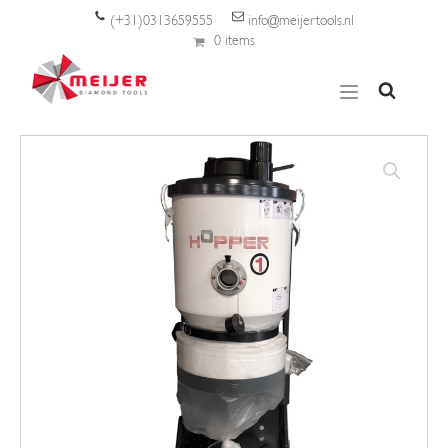
(+31)0313659555
info@meijertools.nl
0 items