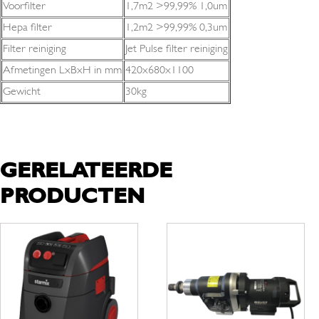
Voorfilter
1,7m2 >99,99% 1,0um
Hepa filter
1,2m2 >99,99% 0,3um
Filter reiniging
Jet Pulse filter reiniging
Afmetingen LxBxH in mm
420x680x1100
Gewicht
30kg
GERELATEERDE
PRODUCTEN