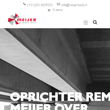
(+31)0313659555
info@meijertools.nl
0 items
OPRICHTER RE
MEIJER OVER