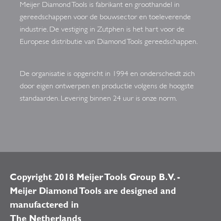
Meijer Diamond Tools is fabrikant en groothandel in
gereedschappen voor de bouwsector en toeleverende
industrie. De vestiging in Zutphen is het hart voor de
Europese distributie van Diamond Tools gereedschappen.
De organisatie is opgericht in 1994 en onderscheidt zich
door eigen ontwerpen en productie volgens de hoogste
standaarden. Levering binnen 24 uur is onze norm.
Copyright 2018 Meijer Tools Group B.V. -
Meijer Diamond Tools are designed and
manufactered in
The Netherlands