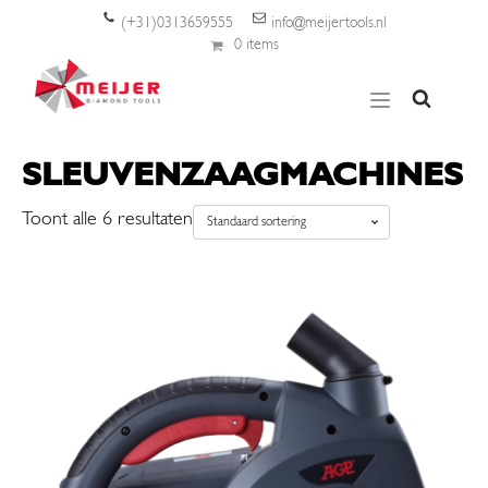
(+31)0313659555
info@meijertools.nl
0 items
SLEUVENZAAGMACHINES
Toont alle 6 resultaten