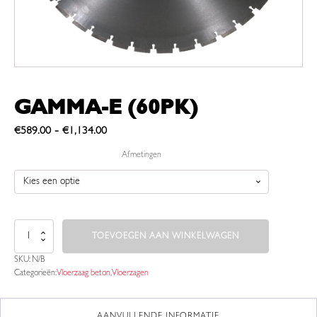
GAMMA-E (60PK)
Prijsklasse:
-
€
589.00
€
1,134.00
€589.00
Afmetingen
tot
€1,134.00
Gamma-
TOEVOEGEN AAN WINKELWAGEN
E
(60pk)
SKU:
N/B
aantal
Categorieën:
Vloerzaag beton
,
Vloerzagen
AANVULLENDE INFORMATIE