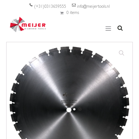
(+31)0313659555
info@meijertools.nl
0 items