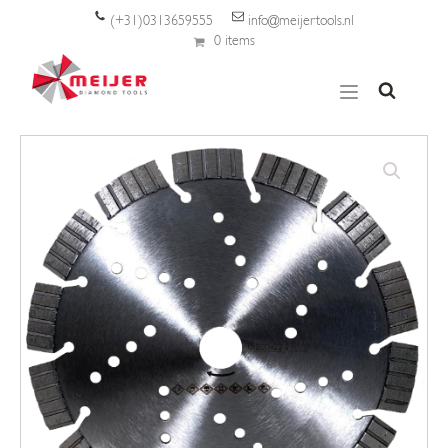
(+31)0313659555
info@meijertools.nl
0 items