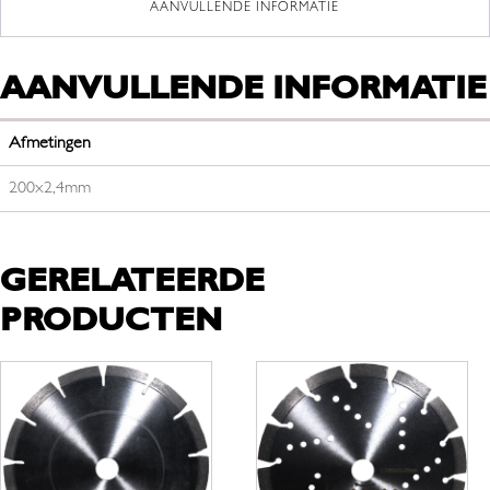
AANVULLENDE INFORMATIE
AANVULLENDE INFORMATIE
Afmetingen
200x2,4mm
GERELATEERDE
PRODUCTEN
Dit
Dit
product
product
heeft
heeft
meerdere
meerdere