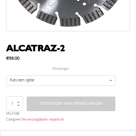
ALCATRAZ-2
€
98.00
Afmetingen
Alcatraz-
TOEVOEGEN AAN WINKELWAGEN
2
aantal
SKU:
N/B
Categorie:
Sleuvenzaagbladen natgebruik